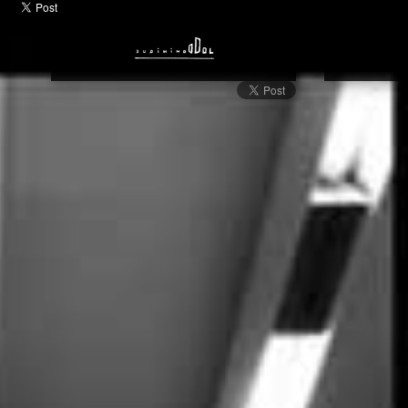
Cameras | Livre d'Art | Caméras | Dominique Dol | Photographe | A
| Sous Surveillance | Officiel | Culture | Artiste Contemporain |
Contemporaine | Artiste | Expo | Exposition | Livre | Site Web | 
Photographie | Art | Dominique Dol | Site Web | Arts Visuels | Arti
Artiste International | Photographe Contemporain | Mondialemen
Contemporain | Art International | Couleur | Noir et Blanc | Pho
Publication | Français | Europe | Quadrilatère | Géométrique | Rect
Angle | Parallélisme | Figure | Angle Droit | Surface | Espace | P
Géométrique | Côtés Parallèles | Quatre Côtés | Géométrie | Livre 
Accueil