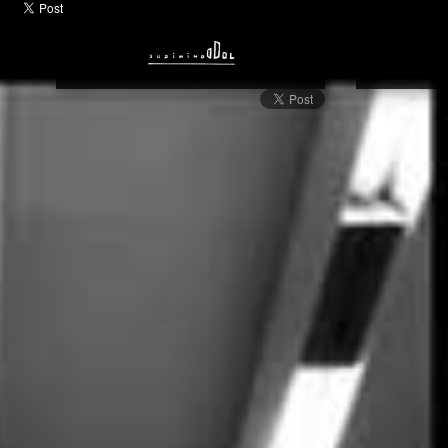
Libro de Arte | Cameras | Cámaras | Dominique Dol | Fotógrafo | A
Bajo Vigilancia | Oficial | Cultura | Artista Contemporáneo | Publi
Contemporánea | Artista | Artes Visuales | Exhibición | Sitio Web 
Fotografía | Arte | Dominique Dol | Sitio Web | Artes Visuales | Art
Artista Internacional | Fotógrafo Contemporáneo | Mundialmente
Contemporáneo | Arte Internacional | Color | Blanco y Negro | Foto
Publicación | Francés | Europa | América | Español | De Cuatro La
Lado | Paralelo | Forma | Ángulo | Paralelismo | Figura | Ángulo Re
Figura Geométrico | Forma Geométrico | Lado Paralelo | Cuatro La
Exposición de Arte | Mn | Es | Inicio